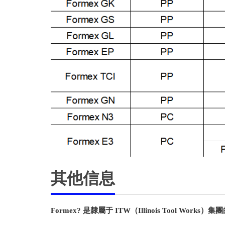
其他信息
Formex?
是隸屬于
ITW（Illinois Tool Wor