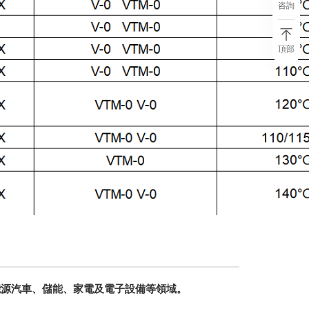
咨詢
頂部
源汽車、儲能、家電及電子設備等領域。